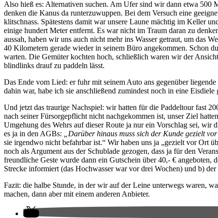
Also hieß es: Alternativen suchen. Am Ufer sind wir dann etwa 500 Met
denken die Kanus da runterzuwuppen. Bei dem Versuch eine geeignete S
klitschnass. Spätestens damit war unsere Laune mächtig im Keller u
einige hundert Meter entfernt. Es war nicht im Traum daran zu denk
aussah, haben wir uns auch nicht mehr ins Wasser getraut, um das W
40 Kilometern gerade wieder in seinem Büro angekommen. Schon durf
warten. Die Gemüter kochten hoch, schließlich waren wir der Ansicht, d
blindlinks drauf zu paddeln lässt.
Das Ende vom Lied: er fuhr mit seinem Auto ans gegenüber liegende U
dahin war, habe ich sie anschließend zumindest noch in eine Eisdiele g
Und jetzt das traurige Nachspiel: wir hatten für die Paddeltour fast 
nach seiner Fürsorgepflicht nicht nachgekommen ist, unser Ziel hatten
Umgehung des Wehrs auf dieser Route ja nur ein Vorschlag sei, wir 
es ja in den AGBs:
„Darüber hinaus muss sich der Kunde gezielt vor
sie irgendwo nicht befahrbar ist.“ Wir haben uns ja „gezielt vor Ort 
noch als Argument aus der Schublade gezogen, dass ja für den Veranst
freundliche Geste wurde dann ein Gutschein über 40,- € angeboten, de
Strecke informiert (das Hochwasser war vor drei Wochen) und b) d
Fazit: die halbe Stunde, in der wir auf der Leine unterwegs waren, wa
machen, dann aber mit einem anderen Anbieter.