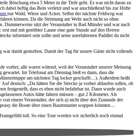
steile Böschung etwa 5 Meter in die Tiefe geht. Es war nicht daran zu
h dabei heftig das Bein verletzt und war anschließend bis zur Hüfte
srum
nur Wald, Wiese und Acker. Selbst der nächste Feldweg war
terfahren können. Da die Strömung am Wehr auch nicht so ohne
gen. Dummerweise sitzt der Veranstalter in Bad Münder und war nach
rst mal mit getrübter Laune eine gute Stunde auf den Herren
trecke informiert sein sollte und seine unerfahrenen Paddler da nicht
 war damit gestorben. Damit der Tag für unsere Gäste nicht vollends
unde vorbei, alle waren wütend, weil der Veranstalter unserer Meinung
ng gewartet. Im Telefonat am Dienstag hieß es dann, dass die
e Männertruppe am nächsten Tag locker geschafft…). Außerdem heißt
“
Auf deutsch: „Da hätten Sie die Strecke ja vorher ablaufen sollen, ob
en festgestellt, dass es eben nicht befahrbar ist. Dann wurde auch
kgelassenen Autos hätte fahren müssen – gut 2 Kilometer. Als
von einem Veranstalter, der sich a) nicht über den Zustande der
asy-peasy die Boote über einen Baumstamm wuppen könnten…
 Teamgefühl toll. So eine Tour werden wir sicherlich noch einmal