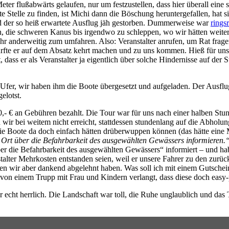
er flußabwärts gelaufen, nur um festzustellen, dass hier überall eine 
telle zu finden, ist Michi dann die Böschung heruntergefallen, hat sic
nd der so heiß erwartete Ausflug jäh gestorben. Dummerweise war
ring
en, die schweren Kanus bis irgendwo zu schleppen, wo wir hätten wei
ehr anderweitig zum umfahren. Also: Veranstalter anrufen, um Rat fra
te er auf dem Absatz kehrt machen und zu uns kommen. Hieß für uns: e
ass er als Veranstalter ja eigentlich über solche Hindernisse auf der S
fer, wir haben ihm die Boote übergesetzt und aufgeladen. Der Ausflug
elotst.
200,- € an Gebühren bezahlt. Die Tour war für uns nach einer halben St
 wir bei weitem nicht erreicht, stattdessen stundenlang auf die Abholu
die Boote da doch einfach hätten drüberwuppen können (das hätte ein
 Ort über die Befahrbarkeit des ausgewählten Gewässers informieren.
über die Befahrbarkeit des ausgewählten Gewässers“ informiert – und hab
alter Mehrkosten entstanden seien, weil er unsere Fahrer zu den zurüc
n wir aber dankend abgelehnt haben. Was soll ich mit einem Gutschein 
er von einem Trupp mit Frau und Kindern verlangt, dass diese doch e
r echt herrlich. Die Landschaft war toll, die Ruhe unglaublich und das