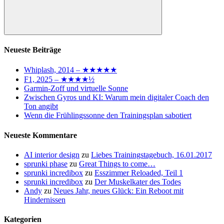
Suchen
Neueste Beiträge
Whiplash, 2014 – ★★★★★
F1, 2025 – ★★★★½
Garmin-Zoff und virtuelle Sonne
Zwischen Gyros und KI: Warum mein digitaler Coach den
Ton angibt
Wenn die Frühlingssonne den Trainingsplan sabotiert
Neueste Kommentare
AI interior design
zu
Liebes Trainingstagebuch, 16.01.2017
sprunki phase
zu
Great Things to come…
sprunki incredibox
zu
Esszimmer Reloaded, Teil 1
sprunki incredibox
zu
Der Muskelkater des Todes
Andy
zu
Neues Jahr, neues Glück: Ein Reboot mit
Hindernissen
Kategorien