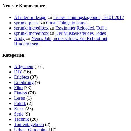
Neueste Kommentare
AI interior design
zu
Liebes Trainingstagebuch, 16.01.2017
sprunki phase
zu
Great Things to come…
sprunki incredibox
zu
Esszimmer Reloaded, Teil 1
sprunki incredibox
zu
Der Muskelkater des Todes
Andy
zu
Neues Jahr, neues Glück: Ein Reboot mit
Hindernissen
Kategorien
Allgemein
(101)
DIY
(16)
Erlebtes
(87)
Ernährung
(9)
Film
(33)
Fitness
(74)
Lesen
(1)
Politik
(2)
Reise
(23)
Serie
(9)
Technik
(20)
Tourentagebuch
(2)
Urban_Gardening
(17)