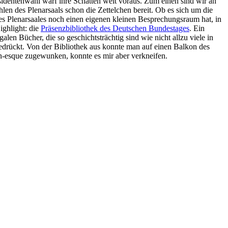
sidentenwahl warf ihre Schatten weit voraus. Zum einen sind wir an
en des Plenarsaals schon die Zettelchen bereit. Ob es sich um die
des Plenarsaales noch einen eigenen kleinen Besprechungsraum hat, in
ighlight: die
Präsenzbibliothek des Deutschen Bundestages
. Ein
en Bücher, die so geschichtsträchtig sind wie nicht allzu viele in
edrückt. Von der Bibliothek aus konnte man auf einen Balkon des
een-esque zugewunken, konnte es mir aber verkneifen.