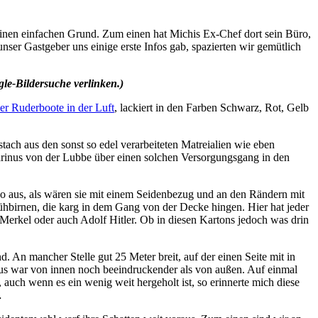
einen einfachen Grund. Zum einen hat Michis Ex-Chef dort sein Büro,
er Gastgeber uns einige erste Infos gab, spazierten wir gemütlich
gle-Bildersuche verlinken.)
er Ruderboote in der Luft
, lackiert in den Farben Schwarz, Rot, Gelb
ach aus den sonst so edel verarbeiteten Matreialien wie eben
Marinus von der Lubbe über einen solchen Versorgungsgang in den
so aus, als wären sie mit einem Seidenbezug und an den Rändern mit
lühbirnen, die karg in dem Gang von der Decke hingen. Hier hat jeder
 Merkel oder auch Adolf Hitler. Ob in diesen Kartons jedoch was drin
. An mancher Stelle gut 25 Meter breit, auf der einen Seite mit in
aus war von innen noch beeindruckender als von außen. Auf einmal
 auch wenn es ein wenig weit hergeholt ist, so erinnerte mich diese
…