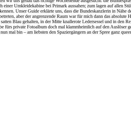
tten wir uns genau das richtige Wochenende ausgesucht: die Bundesprä
 einer Umkleidekabine bei Primark aussahen; zum lagen auf allen Stühl
erkennen. Unser Guide erklärte uns, dass die Bundeskanzlerin in Nähe 
 betreten, aber der angrenzende Raum war für mich dann das absolute H
en Blau gehalten, in der Mitte knallerote Ledersessel und in den Regal
be fürs private Fotoalbum doch mal klammheimlich auf den Auslöser g
 ich nun mal bin – am liebsten den Spaziergängern an der Spree ganz qu