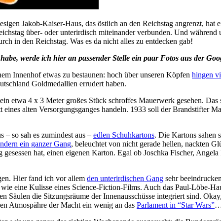
sigen Jakob-Kaiser-Haus, das östlich an den Reichstag angrenzt, hat 
chstag über- oder unterirdisch miteinander verbunden. Und während uns
urch in den Reichstag. Was es da nicht alles zu entdecken gab!
habe, werde ich hier an passender Stelle ein paar Fotos aus der Goo
inem Innenhof etwas zu bestaunen: hoch über unseren Köpfen
hingen vi
Deutschland Goldmedallien errudert haben.
 ein etwa 4 x 3 Meter großes Stück schroffes Mauerwerk gesehen. Das st
tt eines alten Versorgungsganges handeln. 1933 soll der Brandstifter 
us – so sah es zumindest aus –
edlen Schuhkartons
. Die Kartons sahen 
ndern ein ganzer Gang
, beleuchtet von nicht gerade hellen, nackten G
g gesessen hat, einen eigenen Karton. Egal ob Joschka Fischer, Angela
en. Hier fand ich vor allem
den unterirdischen Gang
sehr beeindruckend
e wie eine Kulisse eines Science-Fiction-Films. Auch das Paul-Löbe-H
den Säulen die Sitzungsräume der Innenausschüsse integriert sind. Okay,
gen Atmospähre der Macht ein wenig an das
Parlament in “Star Wars”