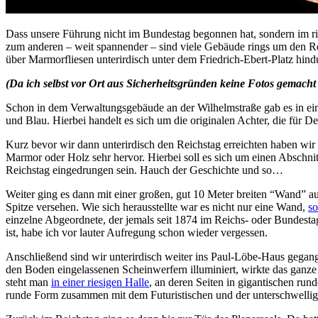
Dass unsere Führung nicht im Bundestag begonnen hat, sondern im rie
zum anderen – weit spannender – sind viele Gebäude rings um den Rei
über Marmorfliesen unterirdisch unter dem Friedrich-Ebert-Platz hind
(Da ich selbst vor Ort aus Sicherheitsgründen keine Fotos gemacht 
Schon in dem Verwaltungsgebäude an der Wilhelmstraße gab es in e
und Blau. Hierbei handelt es sich um die originalen Achter, die für 
Kurz bevor wir dann unterirdisch den Reichstag erreichten haben wir
Marmor oder Holz sehr hervor. Hierbei soll es sich um einen Abschni
Reichstag eingedrungen sein. Hauch der Geschichte und so…
Weiter ging es dann mit einer großen, gut 10 Meter breiten “Wand” a
Spitze versehen. Wie sich herausstellte war es nicht nur eine Wand,
so
einzelne Abgeordnete, der jemals seit 1874 im Reichs- oder Bundesta
ist, habe ich vor lauter Aufregung schon wieder vergessen.
Anschließend sind wir unterirdisch weiter ins Paul-Löbe-Haus gegang
den Boden eingelassenen Scheinwerfern illuminiert, wirkte das ganz
steht man
in einer riesigen Halle
, an deren Seiten in gigantischen run
runde Form zusammen mit dem Futuristischen und der unterschwelli