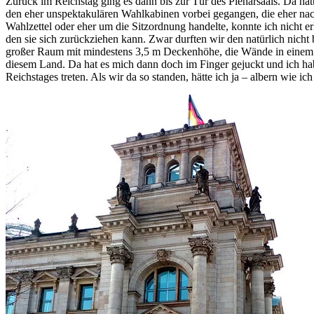
Zurück im Reichstag ging es dann bis zur Tür des Plenarsaals. Da ha
den eher unspektakulären Wahlkabinen vorbei gegangen, die eher nach
Wahlzettel oder eher um die Sitzordnung handelte, konnte ich nicht 
den sie sich zurückziehen kann. Zwar durften wir den natürlich nicht
großer Raum mit mindestens 3,5 m Deckenhöhe, die Wände in einem satt
diesem Land. Da hat es mich dann doch im Finger gejuckt und ich ha
Reichstages treten. Als wir da so standen, hätte ich ja – albern wie