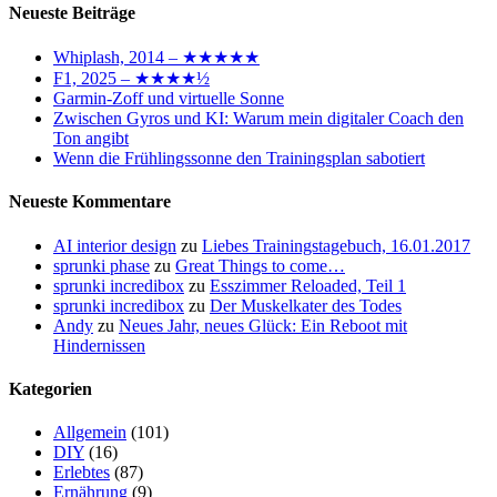
Neueste Beiträge
Whiplash, 2014 – ★★★★★
F1, 2025 – ★★★★½
Garmin-Zoff und virtuelle Sonne
Zwischen Gyros und KI: Warum mein digitaler Coach den
Ton angibt
Wenn die Frühlingssonne den Trainingsplan sabotiert
Neueste Kommentare
AI interior design
zu
Liebes Trainingstagebuch, 16.01.2017
sprunki phase
zu
Great Things to come…
sprunki incredibox
zu
Esszimmer Reloaded, Teil 1
sprunki incredibox
zu
Der Muskelkater des Todes
Andy
zu
Neues Jahr, neues Glück: Ein Reboot mit
Hindernissen
Kategorien
Allgemein
(101)
DIY
(16)
Erlebtes
(87)
Ernährung
(9)