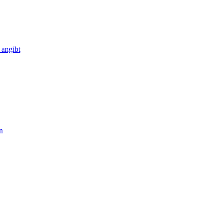
 angibt
n