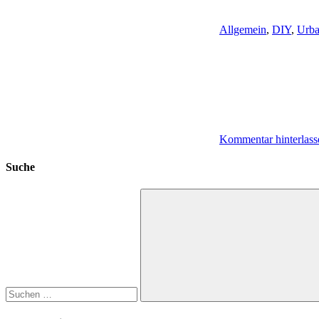
Allgemein
,
DIY
,
Urba
Kommentar hinterlass
Suche
Suchen
nach:
Suchen