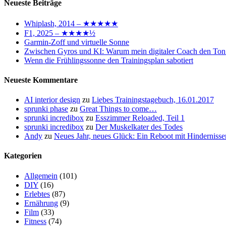
Neueste Beiträge
Whiplash, 2014 – ★★★★★
F1, 2025 – ★★★★½
Garmin-Zoff und virtuelle Sonne
Zwischen Gyros und KI: Warum mein digitaler Coach den Ton
Wenn die Frühlingssonne den Trainingsplan sabotiert
Neueste Kommentare
AI interior design
zu
Liebes Trainingstagebuch, 16.01.2017
sprunki phase
zu
Great Things to come…
sprunki incredibox
zu
Esszimmer Reloaded, Teil 1
sprunki incredibox
zu
Der Muskelkater des Todes
Andy
zu
Neues Jahr, neues Glück: Ein Reboot mit Hindernisse
Kategorien
Allgemein
(101)
DIY
(16)
Erlebtes
(87)
Ernährung
(9)
Film
(33)
Fitness
(74)