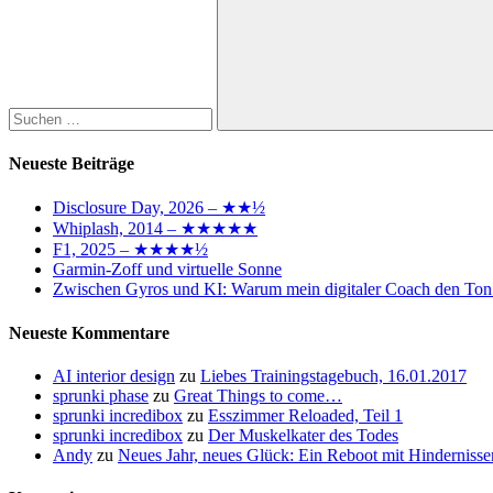
Suchen
Neueste Beiträge
Disclosure Day, 2026 – ★★½
Whiplash, 2014 – ★★★★★
F1, 2025 – ★★★★½
Garmin-Zoff und virtuelle Sonne
Zwischen Gyros und KI: Warum mein digitaler Coach den Ton
Neueste Kommentare
AI interior design
zu
Liebes Trainingstagebuch, 16.01.2017
sprunki phase
zu
Great Things to come…
sprunki incredibox
zu
Esszimmer Reloaded, Teil 1
sprunki incredibox
zu
Der Muskelkater des Todes
Andy
zu
Neues Jahr, neues Glück: Ein Reboot mit Hindernisse