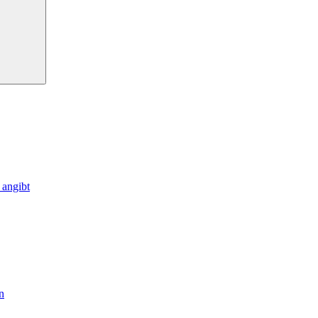
 angibt
n