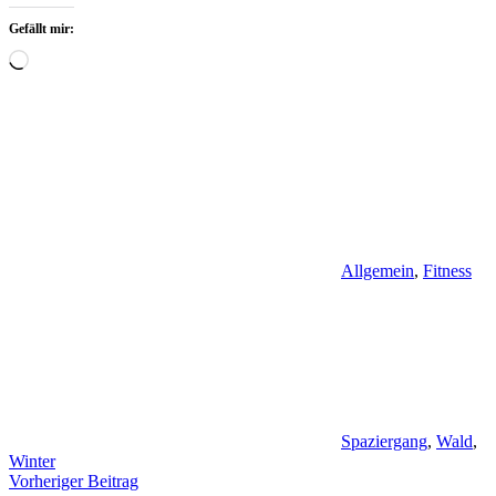
Gefällt mir:
Wird
geladen …
Allgemein
,
Fitness
Spaziergang
,
Wald
,
Winter
Beitragsnavigation
Vorheriger Beitrag