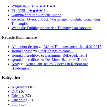
Whiplash, 2014 – ★★★★★
F1, 2025 – ★★★★½
Garmin-Zoff und virtuelle Sonne
Zwischen Gyros und KI: Warum mein digitaler Coach den
Ton angibt
Wenn die Frühlingssonne den Trainingsplan sabotiert
Neueste Kommentare
AI interior design
zu
Liebes Trainingstagebuch, 16.01.2017
sprunki phase
zu
Great Things to come…
sprunki incredibox
zu
Esszimmer Reloaded, Teil 1
sprunki incredibox
zu
Der Muskelkater des Todes
Andy
zu
Neues Jahr, neues Glück: Ein Reboot mit
Hindernissen
Kategorien
Allgemein
(101)
DIY
(16)
Erlebtes
(87)
Ernährung
(9)
Film
(33)