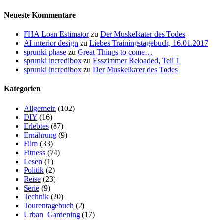
Neueste Kommentare
FHA Loan Estimator
zu
Der Muskelkater des Todes
AI interior design
zu
Liebes Trainingstagebuch, 16.01.2017
sprunki phase
zu
Great Things to come…
sprunki incredibox
zu
Esszimmer Reloaded, Teil 1
sprunki incredibox
zu
Der Muskelkater des Todes
Kategorien
Allgemein
(102)
DIY
(16)
Erlebtes
(87)
Ernährung
(9)
Film
(33)
Fitness
(74)
Lesen
(1)
Politik
(2)
Reise
(23)
Serie
(9)
Technik
(20)
Tourentagebuch
(2)
Urban_Gardening
(17)