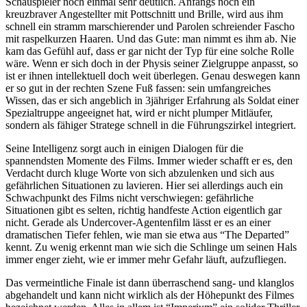
Schauspieler noch einmal sehr deutlich. Anfangs noch ein
kreuzbraver Angestellter mit Pottschnitt und Brille, wird aus ihm
schnell ein stramm marschierender und Parolen schreiender Fascho
mit raspelkurzen Haaren. Und das Gute: man nimmt es ihm ab. Nie
kam das Gefühl auf, dass er gar nicht der Typ für eine solche Rolle
wäre. Wenn er sich doch in der Physis seiner Zielgruppe anpasst, so
ist er ihnen intellektuell doch weit überlegen. Genau deswegen kann
er so gut in der rechten Szene Fuß fassen: sein umfangreiches
Wissen, das er sich angeblich in 3jähriger Erfahrung als Soldat einer
Spezialtruppe angeeignet hat, wird er nicht plumper Mitläufer,
sondern als fähiger Stratege schnell in die Führungszirkel integriert.
Seine Intelligenz sorgt auch in einigen Dialogen für die
spannendsten Momente des Films. Immer wieder schafft er es, den
Verdacht durch kluge Worte von sich abzulenken und sich aus
gefährlichen Situationen zu lavieren. Hier sei allerdings auch ein
Schwachpunkt des Films nicht verschwiegen: gefährliche
Situationen gibt es selten, richtig handfeste Action eigentlich gar
nicht. Gerade als Undercover-Agentenfilm lässt er es an einer
dramatischen Tiefer fehlen, wie man sie etwa aus “The Departed”
kennt. Zu wenig erkennt man wie sich die Schlinge um seinen Hals
immer enger zieht, wie er immer mehr Gefahr läuft, aufzufliegen.
Das vermeintliche Finale ist dann überraschend sang- und klanglos
abgehandelt und kann nicht wirklich als der Höhepunkt des Filmes