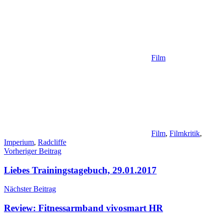
Film
Film
,
Filmkritik
,
Imperium
,
Radcliffe
Beitragsnavigation
Vorheriger Beitrag
Liebes Trainingstagebuch, 29.01.2017
Nächster Beitrag
Review: Fitnessarmband vivosmart HR