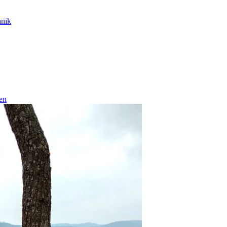
hnik
en