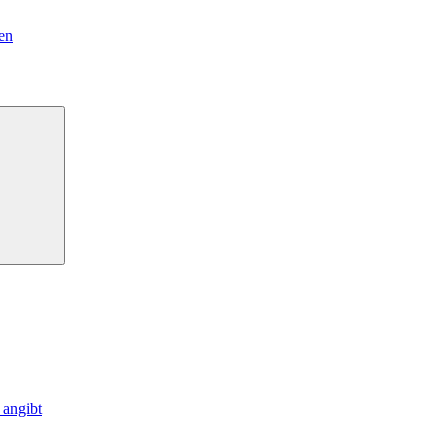
en
 angibt