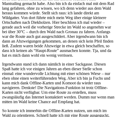
Mantrailing gemacht habe. Also bin ich da einfach mal mit dem Rad
lang gefahren, ohne zu wissen, wo ich denn wieder aus dem Wald
heraus kommen würde. Stellt sich raus: ich lande direkt am
Wildgatter. Von dort führte mich mein Weg über einige kleinere
Ortschaften nach Diekholzen. Hier beschloss ich mal wieder –
gerade auch weil die vorherige Strecke im Wald so angenehm war
bei über 30°C – durch den Wald nach Gronau zu fahren. Anfangs
war die Route auch gut ausgeschildert. Aber irgendwann bin ich
dann an Abzweigungen gekommen, an denen sich kein Pfeil finden
ließ. Zudem waren beide Abzweige in etwa gleich beschaffen, so
dass ich keinen als “Haupt-Route” ausmachen konnte. Tja, und da
hat es mich dann wohl ein wenig verrissen.
Irgendwann stand ich dann nämlich in einer Sackgasse. Diesen
Spaß hatte ich vor einigen Jahren an eben dieser Stelle schon
einmal: eine wundervolle Lichtung mit einer schönen Wiese – nur
eben ohne einen weiterführenden Weg. Aber ich bin ja Fuchs und
kann mich dank Offline-Karten und Komoot da wieder raus
navigieren. Denkste! Die Navigations-Funktion ist trotz Offline-
Karten nicht verfügbar. Um eine Route zu erstellen, muss
zwangsläufig das Internet kontaktiert werden. Dumm nur wenn man
mitten im Wald keine Chance auf Empfang hat.
So konnte ich immerhin die Offline-Karten nutzen, um mich im
Wald zu orientieren. Schnell hatte ich mir eine Route ausgeguckt,