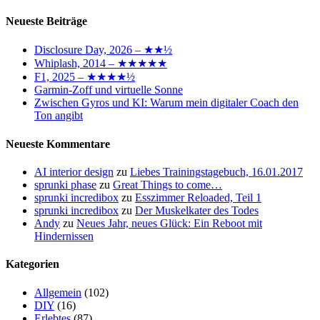
Suchen
Neueste Beiträge
Disclosure Day, 2026 – ★★½
Whiplash, 2014 – ★★★★★
F1, 2025 – ★★★★½
Garmin-Zoff und virtuelle Sonne
Zwischen Gyros und KI: Warum mein digitaler Coach den
Ton angibt
Neueste Kommentare
AI interior design
zu
Liebes Trainingstagebuch, 16.01.2017
sprunki phase
zu
Great Things to come…
sprunki incredibox
zu
Esszimmer Reloaded, Teil 1
sprunki incredibox
zu
Der Muskelkater des Todes
Andy
zu
Neues Jahr, neues Glück: Ein Reboot mit
Hindernissen
Kategorien
Allgemein
(102)
DIY
(16)
Erlebtes
(87)