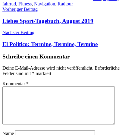
fahrrad
,
Fitness
,
Navigation
,
Radtour
Beitragsnavigation
Vorheriger Beitrag
Liebes Sport-Tagebuch, August 2019
Nächster Beitrag
El Politico: Termine, Termine, Termine
Schreibe einen Kommentar
Deine E-Mail-Adresse wird nicht veröffentlicht.
Erforderliche
Felder sind mit
*
markiert
Kommentar
*
Name