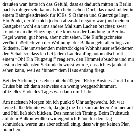
draußen war, hatte ich das Gefühl, dass es dadurch mitten in Berlin
nachts ruhiger sein kann als im heimischen Dorf, das quasi mitten in
einem Bahngleisdreieck für ICEs, S-Bahnen und Güterzüge liegt.
Ein Punkt, der für mich jedoch ab-so-lut negativ war (und meinen
Gastgeber wohl ein ums andere Mal zum Lachen brachte): zwar
konnte man die Flugzeuge, die kurz vor der Landung in Berlin-
Tegel waren, gut hören, aber nicht sehen. Die Einflugschneise
verläuft nördlich von der Wohnung, der Balkon geht allerdings zur
Südseite. Die umstehenden mehrstöckigen Wohnhäuser reflektierten
den Schall so, dass ich bei jedem Landeanflug automatisch mit
einem “Oh! Ein Flugzeug!” reagierte, den Himmel absuchte und mir
erst in der nächsten Sekunde bewusst wurde, dass ich es ja nicht
sehen kann, weil es *hinter* dem Haus entlang fliegt.
Bei der Sichtung des eher mittelmäßigen “Risky Business” mit Tom
Cruise bin ich dann zeitweise ein wenig weggeschlummert,
offizielles Ende des Tages war dann um 1 Uhr.
Am nächsten Morgen bin ich punkt 9 Uhr aufgewacht. Ich war
keine halbe Minute wach, da ging die Tür zum anderen Zimmer auf
und Phil ließ sich blicken. Das nenne ich Timing. Beim Frühstück
auf dem Balkon wollten wir eigentlich Pläne für den Tag
schmieden, waren uns aber schnell einig, dass wir gar keinen Plan
brauchen.