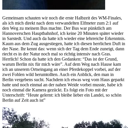
Gemeinsam schauten wir noch die erste Halbzeit des WM-Finales,
als ich mich direkt nach dem verwandelten Elfmeter zum 2:1 auf
den Weg zu meinem Bus machte. Der Bus war pünktlich am
Hannoverschen Hauptbahnhof, ich keine 20 Minuten später wieder
in Sarstedt. Und auch da hatte ich wieder eine lehrreiche Erkenntnis.
Kaum aus dem Zug ausgestiegen, hatte ich diesen herrlichen Duft in
der Nase. Ihr kennt das: wenn sich der Tag dem Ende zuneigt, dann
riecht es in der Natur noch mal so richtig intensiv nach Gras.
Herrlich! Schon da hatte ich den Gedanken: “Das ist der Grund,
warum Berlin nix für mich wäre”. Auf dem Weg nach Hause kam
ich an unserem Ortseingang an einer Pferdekoppel vorbei, auf der
zwei Fohlen wild herumtollten. Auch ein Anblick, den man in
Berlin vergebens sucht. Nachdem ich etwas weg vom Haus geparkt
hatte und noch einmal an der nahen Weide vorbei musste, habe ich
noch einmal die Kamera gezückt. Es folgt ein Foto mit der
Unterschrift: “Heute gelernt: ich bleibe lieber ein Landei, so schön
Berlin auf Zeit auch ist”