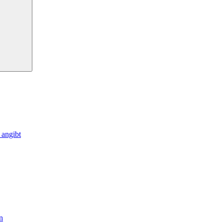
 angibt
n