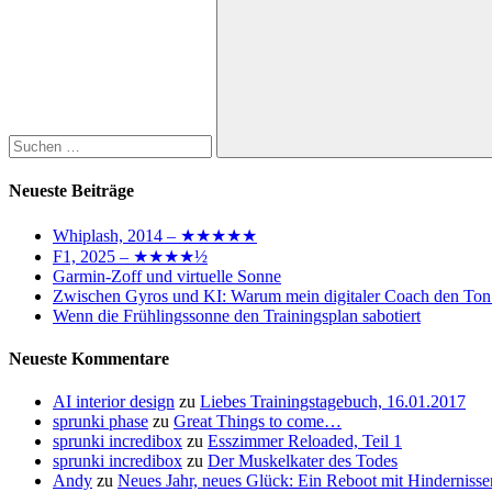
nach:
Suchen
Neueste Beiträge
Whiplash, 2014 – ★★★★★
F1, 2025 – ★★★★½
Garmin-Zoff und virtuelle Sonne
Zwischen Gyros und KI: Warum mein digitaler Coach den Ton
Wenn die Frühlingssonne den Trainingsplan sabotiert
Neueste Kommentare
AI interior design
zu
Liebes Trainingstagebuch, 16.01.2017
sprunki phase
zu
Great Things to come…
sprunki incredibox
zu
Esszimmer Reloaded, Teil 1
sprunki incredibox
zu
Der Muskelkater des Todes
Andy
zu
Neues Jahr, neues Glück: Ein Reboot mit Hindernisse