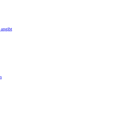
 angibt
n