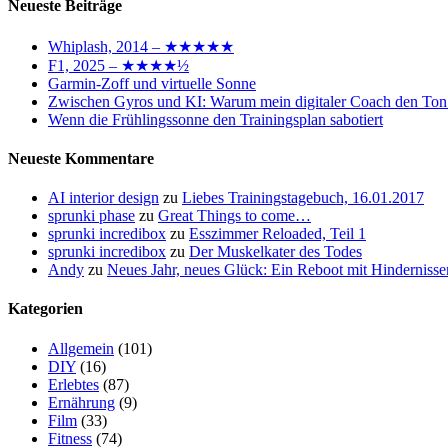
Neueste Beiträge
Whiplash, 2014 – ★★★★★
F1, 2025 – ★★★★½
Garmin-Zoff und virtuelle Sonne
Zwischen Gyros und KI: Warum mein digitaler Coach den Ton
Wenn die Frühlingssonne den Trainingsplan sabotiert
Neueste Kommentare
AI interior design
zu
Liebes Trainingstagebuch, 16.01.2017
sprunki phase
zu
Great Things to come…
sprunki incredibox
zu
Esszimmer Reloaded, Teil 1
sprunki incredibox
zu
Der Muskelkater des Todes
Andy
zu
Neues Jahr, neues Glück: Ein Reboot mit Hindernisse
Kategorien
Allgemein
(101)
DIY
(16)
Erlebtes
(87)
Ernährung
(9)
Film
(33)
Fitness
(74)