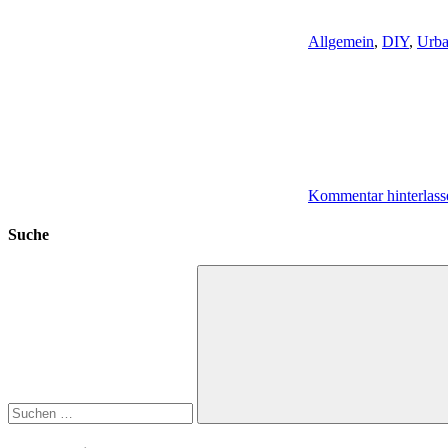
Allgemein
,
DIY
,
Urba
Kommentar hinterlass
Suche
Suchen
nach:
Suchen