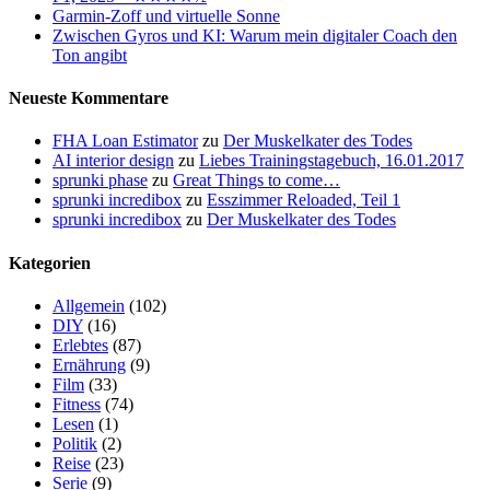
Garmin-Zoff und virtuelle Sonne
Zwischen Gyros und KI: Warum mein digitaler Coach den
Ton angibt
Neueste Kommentare
FHA Loan Estimator
zu
Der Muskelkater des Todes
AI interior design
zu
Liebes Trainingstagebuch, 16.01.2017
sprunki phase
zu
Great Things to come…
sprunki incredibox
zu
Esszimmer Reloaded, Teil 1
sprunki incredibox
zu
Der Muskelkater des Todes
Kategorien
Allgemein
(102)
DIY
(16)
Erlebtes
(87)
Ernährung
(9)
Film
(33)
Fitness
(74)
Lesen
(1)
Politik
(2)
Reise
(23)
Serie
(9)