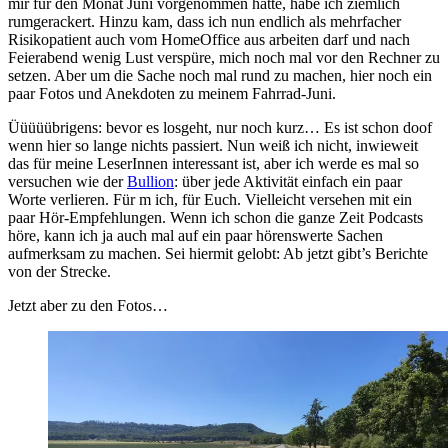
mir für den Monat Juni vorgenommen hatte, habe ich ziemlich
rumgerackert. Hinzu kam, dass ich nun endlich als mehrfacher
Risikopatient auch vom HomeOffice aus arbeiten darf und nach
Feierabend wenig Lust verspüre, mich noch mal vor den Rechner zu
setzen. Aber um die Sache noch mal rund zu machen, hier noch ein
paar Fotos und Anekdoten zu meinem Fahrrad-Juni.
Üüüüübrigens: bevor es losgeht, nur noch kurz… Es ist schon doof
wenn hier so lange nichts passiert. Nun weiß ich nicht, inwieweit
das für meine LeserInnen interessant ist, aber ich werde es mal so
versuchen wie der
Bullion
: über jede Aktivität einfach ein paar
Worte verlieren. Für m ich, für Euch. Vielleicht versehen mit ein
paar Hör-Empfehlungen. Wenn ich schon die ganze Zeit Podcasts
höre, kann ich ja auch mal auf ein paar hörenswerte Sachen
aufmerksam zu machen. Sei hiermit gelobt: Ab jetzt gibt’s Berichte
von der Strecke.
Jetzt aber zu den Fotos…