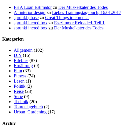
FHA Loan Estimator
zu
Der Muskelkater des Todes
AI interior design
zu
Liebes Trainingstagebuch, 16.01.2017
sprunki phase
zu
Great Things to come…
sprunki incredibox
zu
Esszimmer Reloaded, Teil 1
sprunki incredibox
zu
Der Muskelkater des Todes
Kategorien
Allgemein
(102)
DIY
(16)
Erlebtes
(87)
Ernährung
(9)
Film
(33)
Fitness
(74)
Lesen
(1)
Politik
(2)
Reise
(23)
Serie
(9)
Technik
(20)
Tourentagebuch
(2)
Urban_Gardening
(17)
Archiv