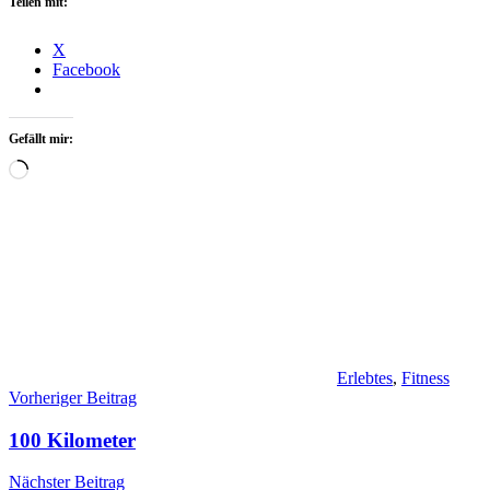
Teilen mit:
X
Facebook
Gefällt mir:
Wird
geladen …
Erlebtes
,
Fitness
Beitragsnavigation
Vorheriger Beitrag
100 Kilometer
Nächster Beitrag