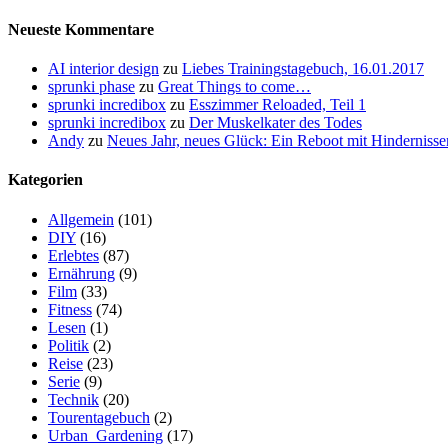
Neueste Kommentare
AI interior design
zu
Liebes Trainingstagebuch, 16.01.2017
sprunki phase
zu
Great Things to come…
sprunki incredibox
zu
Esszimmer Reloaded, Teil 1
sprunki incredibox
zu
Der Muskelkater des Todes
Andy
zu
Neues Jahr, neues Glück: Ein Reboot mit Hindernisse
Kategorien
Allgemein
(101)
DIY
(16)
Erlebtes
(87)
Ernährung
(9)
Film
(33)
Fitness
(74)
Lesen
(1)
Politik
(2)
Reise
(23)
Serie
(9)
Technik
(20)
Tourentagebuch
(2)
Urban_Gardening
(17)