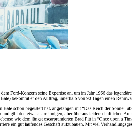
t dem Ford-Konzern seine Expertise an, um im Jahr 1966 das legend
ale) bekommt er den Auftrag, innerhalb von 90 Tagen einen Rennwagen
tian Bale schon begeistert hat, angefangen mit “Das Reich der Sonne
nd gibt den etwas starrsinnigen, aber überaus leidenschaftlichen Autol
re ebenso wie dem jüngst oscarprämierten Brad Pitt in “Once upon a 
riere ein gut laufendes Geschäft aufzubauen. Mit viel Verhandlungsges