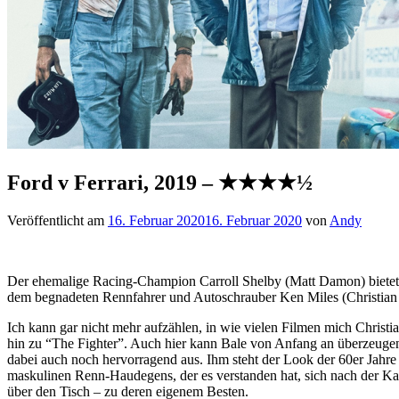
Ford v Ferrari, 2019 – ★★★★½
Veröffentlicht am
16. Februar 2020
16. Februar 2020
von
Andy
Der ehemalige Racing-Champion Carroll Shelby (Matt Damon) biete
dem begnadeten Rennfahrer und Autoschrauber Ken Miles (Christian B
Ich kann gar nicht mehr aufzählen, in wie vielen Filmen mich Chris
hin zu “The Fighter”. Auch hier kann Bale von Anfang an überzeugen u
dabei auch noch hervorragend aus. Ihm steht der Look der 60er Jah
maskulinen Renn-Haudegens, der es verstanden hat, sich nach der Kar
über den Tisch – zu deren eigenem Besten.