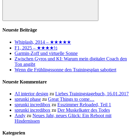
Suchen
Neueste Beiträge
Whiplash, 2014 – ★★★★★
F1, 2025 – ★★★★½
Garmin-Zoff und virtuelle Sonne
Zwischen Gyros und KI: Warum mein digitaler Coach den
Ton angibt
Wenn die Frühlingssonne den Trainingsplan sabotiert
Neueste Kommentare
AI interior design
zu
Liebes Trainingstagebuch, 16.01.2017
sprunki phase
zu
Great Things to come…
sprunki incredibox
zu
Esszimmer Reloaded, Teil 1
sprunki incredibox
zu
Der Muskelkater des Todes
Andy
zu
Neues Jahr, neues Glück: Ein Reboot mit
Hindernissen
Kategorien