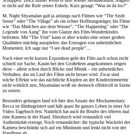
Schuppen. Doch immer wenn er dort wieder herauskommt, reagiert
er nicht auf die Rufe seines Enkels. Kurz gesagt: “Was ist da los?”
M. Night Shyamalan galt ja anfangs nach Filmen wie “The Sixth
Sense” oder “The Village” als ein echter Hoffnungsträger, bis Filme
wie “Das Mädchen aus dem Wasser”, “The Happening” oder “Die
Legende von Aang” ihn vom Glanze des Film-Wunderkindes
befreiten. Mit “The Visit” kann er aber wieder eine seiner großen
Qualitäten mächtig ausspielen: das Erzeugen von unheimlichen
Momenten. Ich sage nur “I see dead people”…
Nach einer recht kurzen Exposition geht der Film auch schon recht
schnell zur Sache. Kaum bei den Großeltern angekommen zeigen
diese – allein schon durch Blicke und Mimik – ein unheimliches
Verhalten, das im Lauf des Films nicht besser wird. Zwar sind
solche Effekte wie das nächtliche Klopfen an der Kinderzimmertür
nicht wirklich neu, Shyamalan weiß sie dennoch effektvoll in Szene
zu setzen.
Besonders gelungen fand ich hier den Ansatz der Mockumentary.
Becca ist filmbegeistert und hält quasi ihr ganzes Leben in einer Art
Video-Tagebuch fest. Natürlich hat auch ihr Bruder des öfteren mal
eine Kamera in der Hand. Hierdurch wird erstaunlich viel
Authentizität erzeugt. Noch erstaunlicher: die typische Wackelei der
Kamera beschränkt sich auf ein Minimum und lenkt nicht von der
Handlung ab.