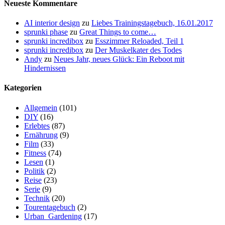
Neueste Kommentare
AI interior design
zu
Liebes Trainingstagebuch, 16.01.2017
sprunki phase
zu
Great Things to come…
sprunki incredibox
zu
Esszimmer Reloaded, Teil 1
sprunki incredibox
zu
Der Muskelkater des Todes
Andy
zu
Neues Jahr, neues Glück: Ein Reboot mit
Hindernissen
Kategorien
Allgemein
(101)
DIY
(16)
Erlebtes
(87)
Ernährung
(9)
Film
(33)
Fitness
(74)
Lesen
(1)
Politik
(2)
Reise
(23)
Serie
(9)
Technik
(20)
Tourentagebuch
(2)
Urban_Gardening
(17)