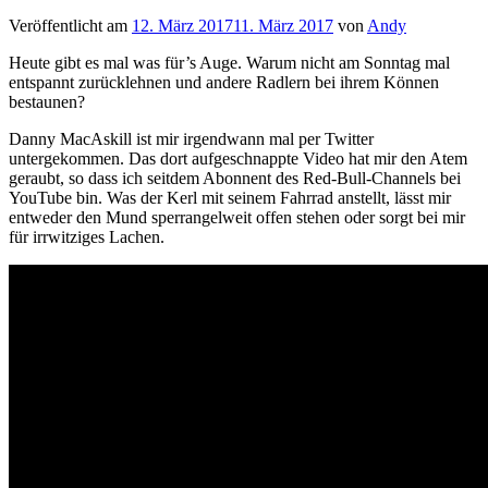
Veröffentlicht am
12. März 2017
11. März 2017
von
Andy
Heute gibt es mal was für’s Auge. Warum nicht am Sonntag mal
entspannt zurücklehnen und andere Radlern bei ihrem Können
bestaunen?
Danny MacAskill ist mir irgendwann mal per Twitter
untergekommen. Das dort aufgeschnappte Video hat mir den Atem
geraubt, so dass ich seitdem Abonnent des Red-Bull-Channels bei
YouTube bin. Was der Kerl mit seinem Fahrrad anstellt, lässt mir
entweder den Mund sperrangelweit offen stehen oder sorgt bei mir
für irrwitziges Lachen.