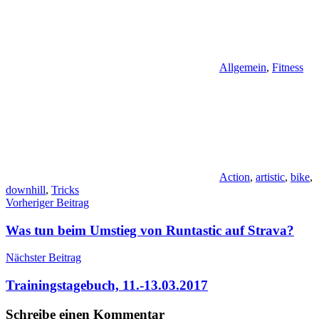
Allgemein
,
Fitness
Action
,
artistic
,
bike
,
downhill
,
Tricks
Beitragsnavigation
Vorheriger Beitrag
Was tun beim Umstieg von Runtastic auf Strava?
Nächster Beitrag
Trainingstagebuch, 11.-13.03.2017
Schreibe einen Kommentar