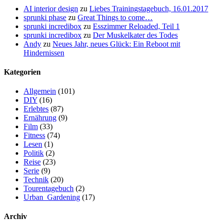
AI interior design
zu
Liebes Trainingstagebuch, 16.01.2017
sprunki phase
zu
Great Things to come…
sprunki incredibox
zu
Esszimmer Reloaded, Teil 1
sprunki incredibox
zu
Der Muskelkater des Todes
Andy
zu
Neues Jahr, neues Glück: Ein Reboot mit
Hindernissen
Kategorien
Allgemein
(101)
DIY
(16)
Erlebtes
(87)
Ernährung
(9)
Film
(33)
Fitness
(74)
Lesen
(1)
Politik
(2)
Reise
(23)
Serie
(9)
Technik
(20)
Tourentagebuch
(2)
Urban_Gardening
(17)
Archiv