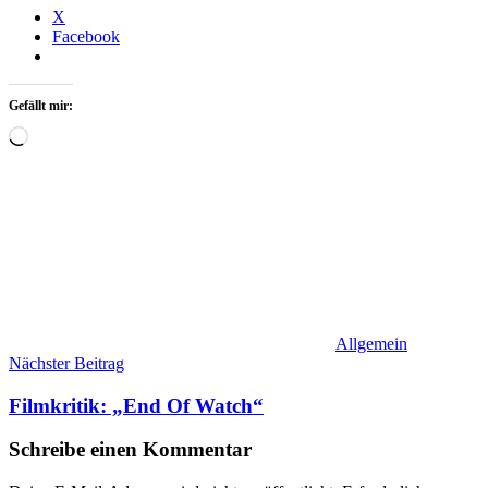
X
Facebook
Gefällt mir:
Wird
geladen …
Allgemein
Beitragsnavigation
Nächster Beitrag
Filmkritik: „End Of Watch“
Schreibe einen Kommentar