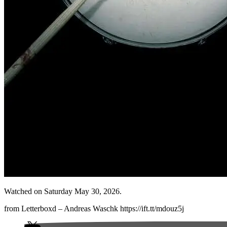
Watched on Saturday May 30, 2026.
from Letterboxd – Andreas Waschk https://ift.tt/mdouz5j