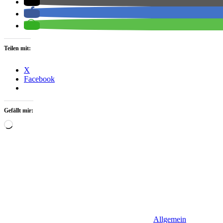
Teilen mit:
X
Facebook
Gefällt mir:
Wird
geladen …
Allgemein