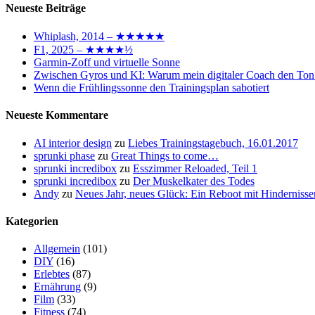
Neueste Beiträge
Whiplash, 2014 – ★★★★★
F1, 2025 – ★★★★½
Garmin-Zoff und virtuelle Sonne
Zwischen Gyros und KI: Warum mein digitaler Coach den Ton
Wenn die Frühlingssonne den Trainingsplan sabotiert
Neueste Kommentare
AI interior design
zu
Liebes Trainingstagebuch, 16.01.2017
sprunki phase
zu
Great Things to come…
sprunki incredibox
zu
Esszimmer Reloaded, Teil 1
sprunki incredibox
zu
Der Muskelkater des Todes
Andy
zu
Neues Jahr, neues Glück: Ein Reboot mit Hindernisse
Kategorien
Allgemein
(101)
DIY
(16)
Erlebtes
(87)
Ernährung
(9)
Film
(33)
Fitness
(74)