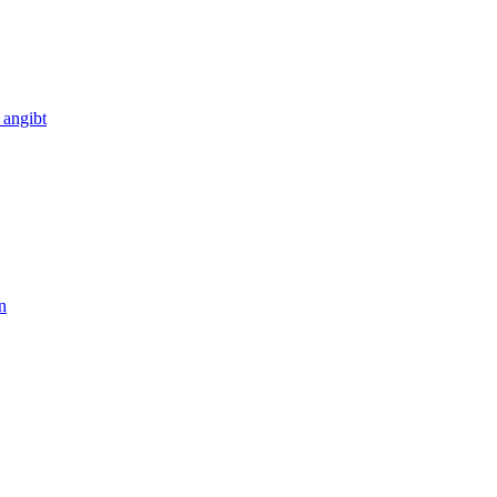
 angibt
n